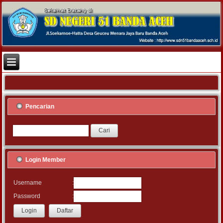
Pencarian
Login Member
:
Username
:
Password