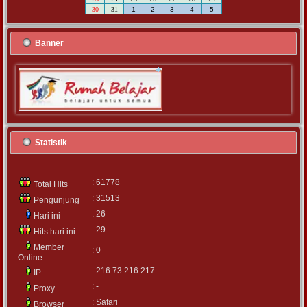
30
31
1
2
3
4
5
Banner
Statistik
: 61778
Total Hits
: 31513
Pengunjung
: 26
Hari ini
: 29
Hits hari ini
Member
: 0
Online
: 216.73.216.217
IP
: -
Proxy
: Safari
Browser