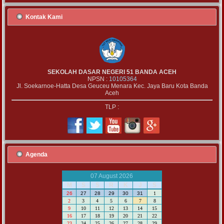
Kontak Kami
SEKOLAH DASAR NEGERI 51 BANDA ACEH
NPSN :
10105364
Jl. Soekarnoe-Hatta Desa Geuceu Menara Kec. Jaya Baru Kota Banda
Aceh
TLP :
Agenda
07 August 2026
M
S
S
R
K
J
S
26
27
28
29
30
31
1
2
3
4
5
6
7
8
9
10
11
12
13
14
15
16
17
18
19
20
21
22
23
24
25
26
27
28
29