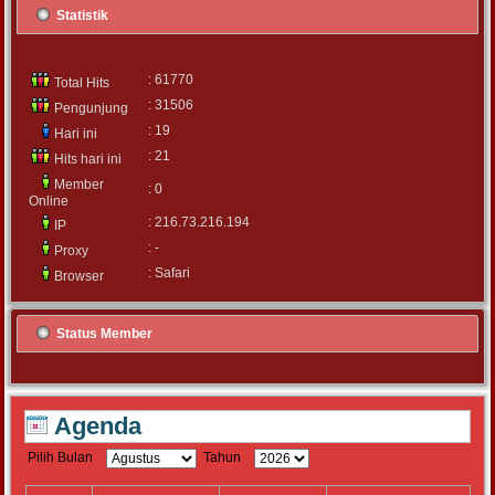
Statistik
: 61770
Total Hits
: 31506
Pengunjung
: 19
Hari ini
: 21
Hits hari ini
Member
: 0
Online
: 216.73.216.194
IP
: -
Proxy
: Safari
Browser
Status Member
Agenda
Pilih Bulan
Tahun