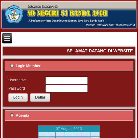
SELAMAT DATANG DI WEBSITE S
Login Member
:
Username
:
Password
Agenda
07 August 2026
M
S
S
R
K
J
S