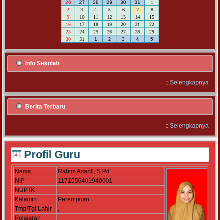
26
27
28
29
30
31
1
2
3
4
5
6
7
8
9
10
11
12
13
14
15
16
17
18
19
20
21
22
23
24
25
26
27
28
29
30
31
1
2
3
4
5
Info Sekolah
::
Selengkapnya
Berita Terbaru
::
Selengkapnya
Profil Guru
Nama
Rahmi Arianti, S.Pd
NIP
1171056401940001
NUPTK
Kelamin
Perempuan
Tmp/Tgl Lahir
,
Pelajaran