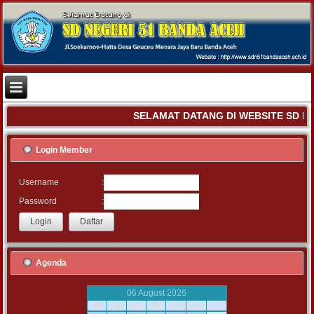
SELAMAT DATANG DI WEBSITE SD NE
Login Member
:
Username
:
Password
Agenda
06 August 2026
M
S
S
R
K
J
S