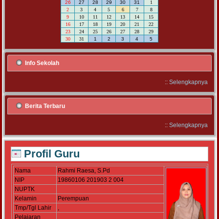
26
27
28
29
30
31
1
2
3
4
5
6
7
8
9
10
11
12
13
14
15
16
17
18
19
20
21
22
23
24
25
26
27
28
29
30
31
1
2
3
4
5
Info Sekolah
::
Selengkapnya
Berita Terbaru
::
Selengkapnya
Profil Guru
Nama
Rahmi Raesa, S.Pd
NIP
19860106 201903 2 004
NUPTK
Kelamin
Perempuan
Tmp/Tgl Lahir
,
Pelajaran